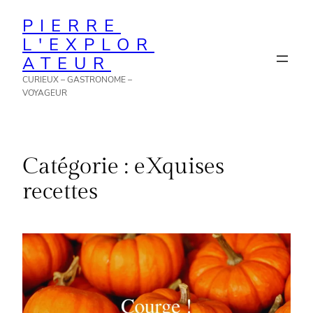
Aller
PIERRE
au
L'EXPLOR
contenu
ATEUR
CURIEUX – GASTRONOME –
VOYAGEUR
Catégorie :
eXquises
recettes