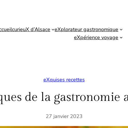
ccueil
curieuX d’Alsace
eXplorateur gastronomique
eXpérience voyage
eXquises recettes
iques de la gastronomie 
27 janvier 2023