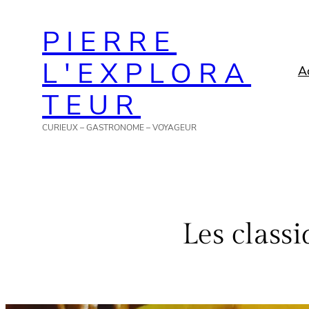
Aller
PIERRE
au
contenu
L'EXPLORA
A
TEUR
CURIEUX – GASTRONOME – VOYAGEUR
Les class