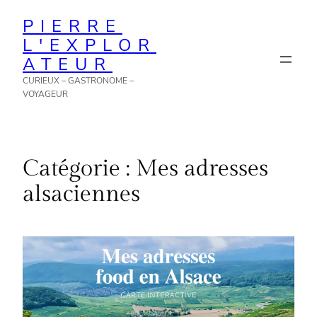
Aller
PIERRE
au
L'EXPLOR
contenu
ATEUR
CURIEUX – GASTRONOME –
VOYAGEUR
Catégorie :
Mes adresses
alsaciennes