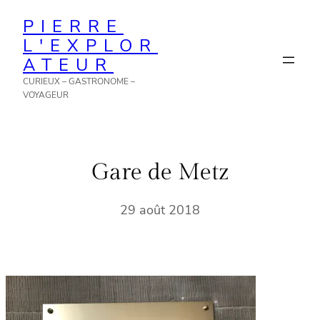
Aller
PIERRE
au
L'EXPLOR
contenu
ATEUR
CURIEUX – GASTRONOME –
VOYAGEUR
Gare de Metz
29 août 2018