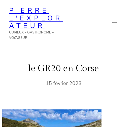
Aller
PIERRE
au
L'EXPLOR
contenu
ATEUR
CURIEUX – GASTRONOME –
VOYAGEUR
le GR20 en Corse
15 février 2023