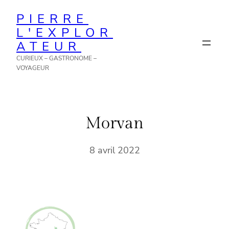
Aller
PIERRE
au
L'EXPLOR
contenu
ATEUR
CURIEUX – GASTRONOME –
VOYAGEUR
Morvan
8 avril 2022