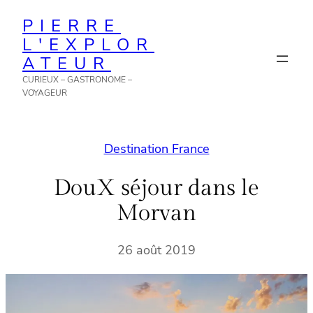
Aller
PIERRE
au
L'EXPLOR
contenu
ATEUR
CURIEUX – GASTRONOME –
VOYAGEUR
Destination France
DouX séjour dans le
Morvan
26 août 2019