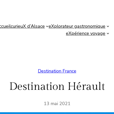
ccueil
curieuX d’Alsace
eXplorateur gastronomique
eXpérience voyage
Destination France
Destination Hérault
13 mai 2021