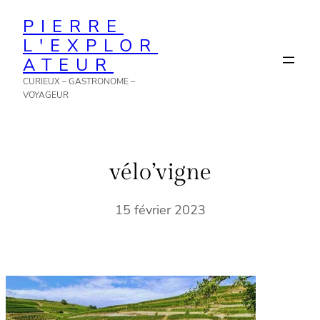
Aller
PIERRE
au
L'EXPLOR
contenu
ATEUR
CURIEUX – GASTRONOME –
VOYAGEUR
vélo’vigne
15 février 2023