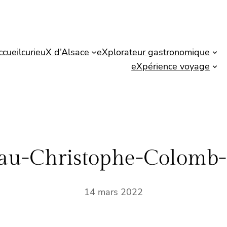
ccueil
curieuX d’Alsace
eXplorateur gastronomique
eXpérience voyage
au-Christophe-Colomb-S
14 mars 2022