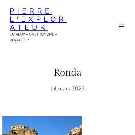
Aller
PIERRE
au
L'EXPLOR
contenu
ATEUR
CURIEUX – GASTRONOME –
VOYAGEUR
Ronda
14 mars 2022