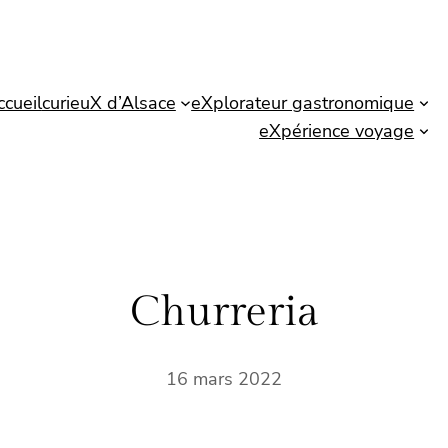
ccueil
curieuX d’Alsace
eXplorateur gastronomique
eXpérience voyage
Churreria
16 mars 2022