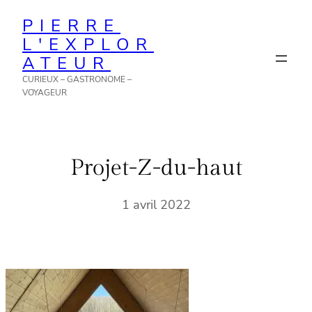
Aller
PIERRE
au
L'EXPLOR
contenu
ATEUR
CURIEUX – GASTRONOME –
VOYAGEUR
Projet-Z-du-haut
1 avril 2022