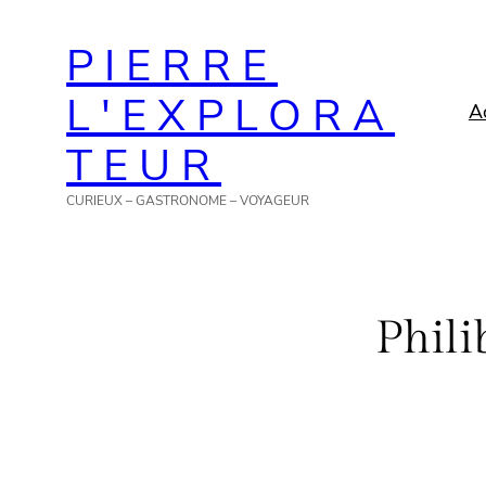
Aller
PIERRE
au
contenu
L'EXPLORA
A
TEUR
CURIEUX – GASTRONOME – VOYAGEUR
Phil