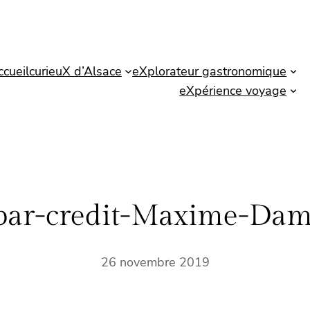
ccueil
curieuX d’Alsace
eXplorateur gastronomique
eXpérience voyage
ibar-credit-Maxime-Dam
26 novembre 2019