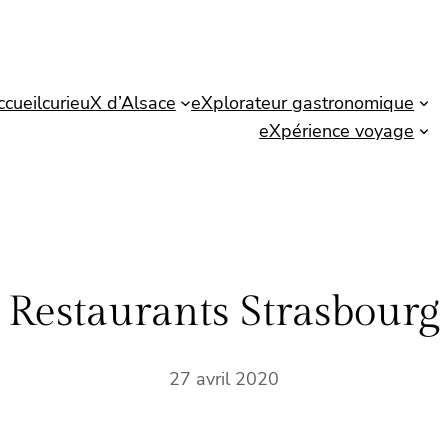
ccueil
curieuX d’Alsace
eXplorateur gastronomique
eXpérience voyage
Restaurants Strasbourg
27 avril 2020