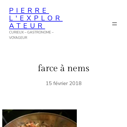
Aller
PIERRE
au
L'EXPLOR
contenu
ATEUR
CURIEUX – GASTRONOME –
VOYAGEUR
farce à nems
15 février 2018