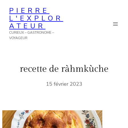
Aller
PIERRE
au
L'EXPLOR
contenu
ATEUR
CURIEUX – GASTRONOME –
VOYAGEUR
recette de ràhmkùche
15 février 2023