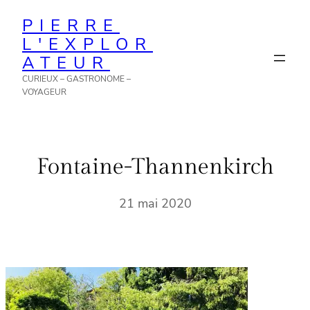
Aller
PIERRE
au
L'EXPLOR
contenu
ATEUR
CURIEUX – GASTRONOME –
VOYAGEUR
Fontaine-Thannenkirch
21 mai 2020