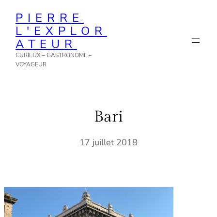
Aller
PIERRE
au
L'EXPLOR
contenu
ATEUR
CURIEUX – GASTRONOME –
VOYAGEUR
Bari
17 juillet 2018