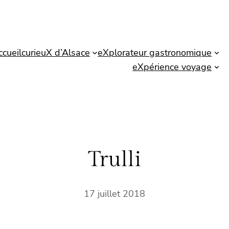
ccueil
curieuX d’Alsace
eXplorateur gastronomique
eXpérience voyage
Trulli
17 juillet 2018