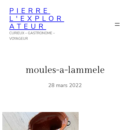
Aller
PIERRE
au
L'EXPLOR
contenu
ATEUR
CURIEUX – GASTRONOME –
VOYAGEUR
moules-a-lammele
28 mars 2022