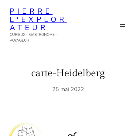
Aller
PIERRE
au
L'EXPLOR
contenu
ATEUR
CURIEUX – GASTRONOME –
VOYAGEUR
carte-Heidelberg
25 mai 2022