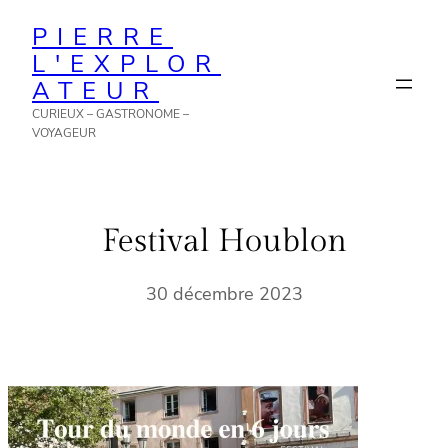
Aller
PIERRE
au
L'EXPLOR
contenu
ATEUR
CURIEUX – GASTRONOME –
VOYAGEUR
Festival Houblon
30 décembre 2023