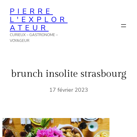
Aller
PIERRE
au
L'EXPLOR
contenu
ATEUR
CURIEUX – GASTRONOME –
VOYAGEUR
brunch insolite strasbourg
17 février 2023