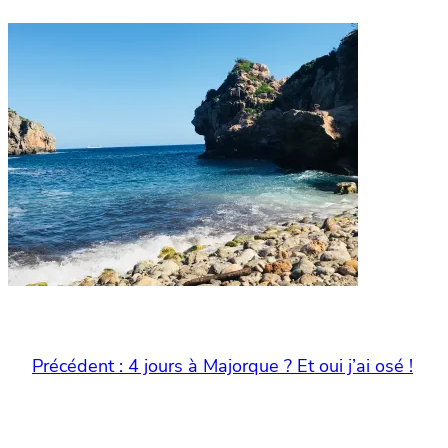
Précédent :
4 jours à Majorque ? Et oui j’ai osé !