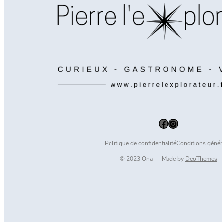
Facebook
Instagram
Politique de confidentialité
Conditions génér
© 2023 Ona — Made by
DeoThemes